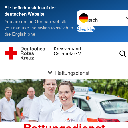
Sie befinden sich auf der
Sprache wechseln zu
deutschen Website
You are on the German website,
you can use the switch to switch to
Alles klar
the English one
Kreisverband
Osterholz e.V.
Rettungsdienst
Rettungsdienst