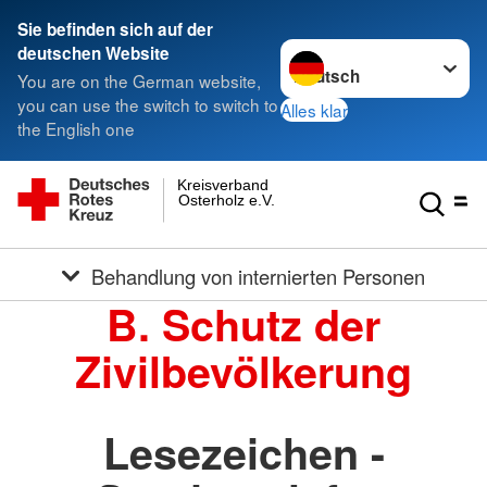
Sie befinden sich auf der
Sprache wechseln zu
deutschen Website
You are on the German website,
you can use the switch to switch to
Alles klar
the English one
Kreisverband
Osterholz e.V.
Behandlung von internierten Personen
B. Schutz der
Zivilbevölkerung
Lesezeichen -