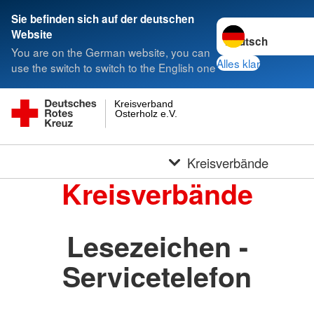
Sie befinden sich auf der deutschen
Sprache wechseln 
Website
You are on the German website, you can
Alles klar
use the switch to switch to the English one
Kreisverband
Osterholz e.V.
Kreisverbände
Kreisverbände
Lesezeichen -
Servicetelefon