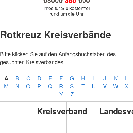
08000
365
000
Infos für Sie kostenfrei
rund um die Uhr
Rotkreuz Kreisverbände
Bitte klicken Sie auf den Anfangsbuchstaben des
gesuchten Kreisverbandes.
A
B
C
D
E
F
G
H
I
J
K
L
M
N
O
P
Q
R
S
T
U
V
W
X
Y
Z
Kreisverband
Landesv