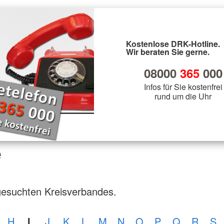
Kostenlose DRK-Hotline.
Wir beraten Sie gerne.
08000
365
000
Infos für Sie kostenfrei
rund um die Uhr
e
gesuchten Kreisverbandes.
H
I
J
K
L
M
N
O
P
Q
R
S