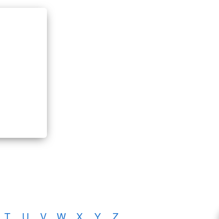
T
U
V
W
X
Y
Z