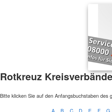
Rotkreuz Kreisverbänd
Bitte klicken Sie auf den Anfangsbuchstaben des 
A
B
C
D
E
F
G