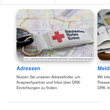
Adressen
Meld
Nutzen Sie unseren Adressfinder, um
Wir inf
Ansprechpartner und Infos über DRK-
Pressei
Einrichtungen zu finden.
DRK. In