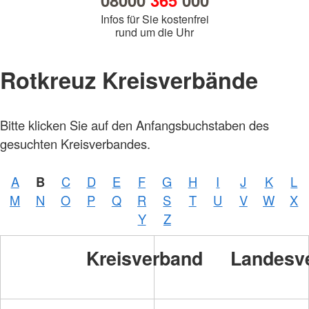
08000
365
000
Infos für Sie kostenfrei
rund um die Uhr
Rotkreuz Kreisverbände
Bitte klicken Sie auf den Anfangsbuchstaben des
gesuchten Kreisverbandes.
A
B
C
D
E
F
G
H
I
J
K
L
M
N
O
P
Q
R
S
T
U
V
W
X
Y
Z
Kreisverband
Landesv