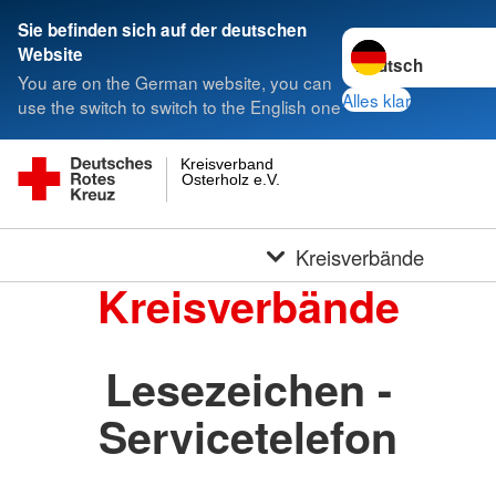
Sie befinden sich auf der deutschen
Sprache wechseln 
Website
You are on the German website, you can
Alles klar
use the switch to switch to the English one
Kreisverband
Osterholz e.V.
Kreisverbände
Kreisverbände
Lesezeichen -
Servicetelefon