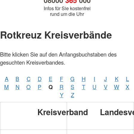
08000
365
000
Infos für Sie kostenfrei
rund um die Uhr
Rotkreuz Kreisverbände
Bitte klicken Sie auf den Anfangsbuchstaben des
gesuchten Kreisverbandes.
A
B
C
D
E
F
G
H
I
J
K
L
M
N
O
P
Q
R
S
T
U
V
W
X
Y
Z
Kreisverband
Landesv