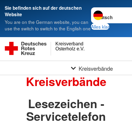
Sie befinden sich auf der deutschen
Sprache wechseln 
Website
You are on the German website, you can
Alles klar
use the switch to switch to the English one
Kreisverband
Osterholz e.V.
Kreisverbände
Kreisverbände
Lesezeichen -
Servicetelefon