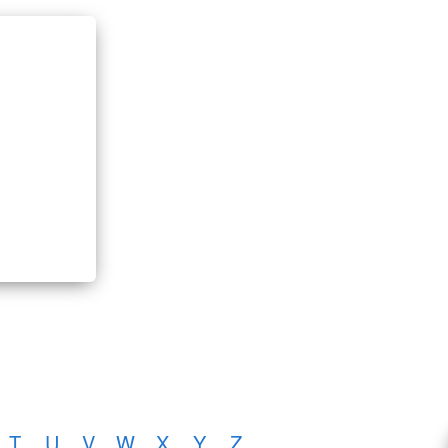
T
U
V
W
X
Y
Z