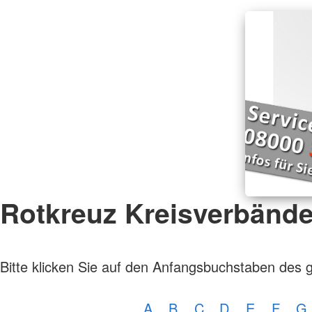
Rotkreuz Kreisverbänd
Bitte klicken Sie auf den Anfangsbuchstaben des 
A
B
C
D
E
F
G