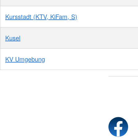
Kursstadt (KTV, KiFam, S)
Kusel
KV Umgebung