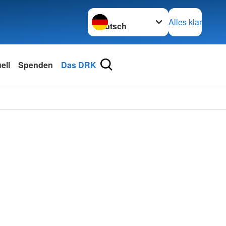
Sprache wechseln zu
Alles klar
ell
Spenden
Das DRK