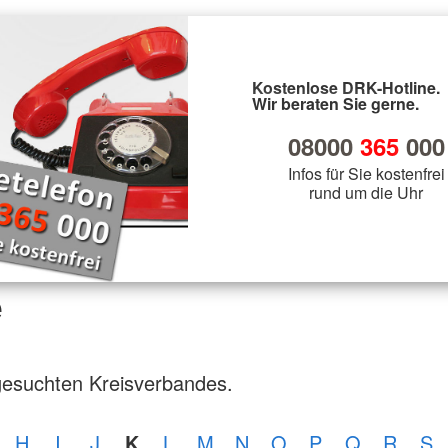
Kostenlose DRK-Hotline.
Wir beraten Sie gerne.
08000
365
000
Infos für Sie kostenfrei
rund um die Uhr
e
gesuchten Kreisverbandes.
H
I
J
K
L
M
N
O
P
Q
R
S