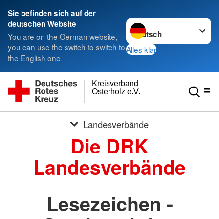
Sie befinden sich auf der
Sprache wechseln zu
deutschen Website
You are on the German website,
you can use the switch to switch to
Alles klar
the English one
Kreisverband
Osterholz e.V.
Landesverbände
Die DRK
Landesverbände
Lesezeichen -