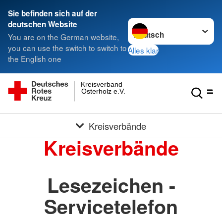
Sie befinden sich auf der
Sprache wechseln zu
deutschen Website
You are on the German website,
you can use the switch to switch to
Alles klar
the English one
Kreisverband
Osterholz e.V.
Kreisverbände
Kreisverbände
Lesezeichen -
Servicetelefon