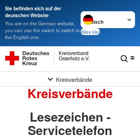
Sie befinden sich auf der
Sprache wechseln zu
deutschen Website
You are on the German website,
you can use the switch to switch to
Alles klar
the English one
Kreisverband
Osterholz e.V.
Kreisverbände
Kreisverbände
Lesezeichen -
Servicetelefon