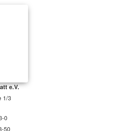
tt e.V.
e 1/3
3-0
3-50