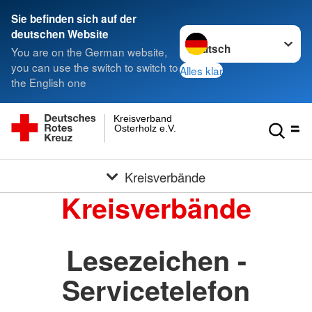
Sie befinden sich auf der
Sprache wechseln zu
deutschen Website
You are on the German website,
you can use the switch to switch to
Alles klar
the English one
Kreisverband
Osterholz e.V.
Kreisverbände
Kreisverbände
Lesezeichen -
Servicetelefon