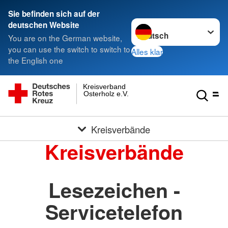
Sie befinden sich auf der
Sprache wechseln zu
deutschen Website
You are on the German website,
you can use the switch to switch to
Alles klar
the English one
Kreisverband
Osterholz e.V.
Kreisverbände
Kreisverbände
Lesezeichen -
Servicetelefon