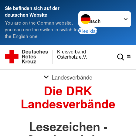
Sie befinden sich auf der
Sprache wechseln zu
deutschen Website
You are on the German website,
you can use the switch to switch to
Alles klar
the English one
Kreisverband
Osterholz e.V.
Landesverbände
Die DRK
Landesverbände
Lesezeichen -