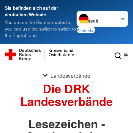
Sie befinden sich auf der
Sprache wechseln zu
deutschen Website
You are on the German website,
you can use the switch to switch to
Alles klar
the English one
Kreisverband
Osterholz e.V.
Landesverbände
Die DRK
Landesverbände
Lesezeichen -