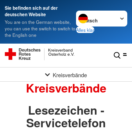
Sie befinden sich auf der
Sprache wechseln zu
deutschen Website
You are on the German website,
you can use the switch to switch to
Alles klar
the English one
Kreisverband
Osterholz e.V.
Kreisverbände
Kreisverbände
Lesezeichen -
Servicetelefon