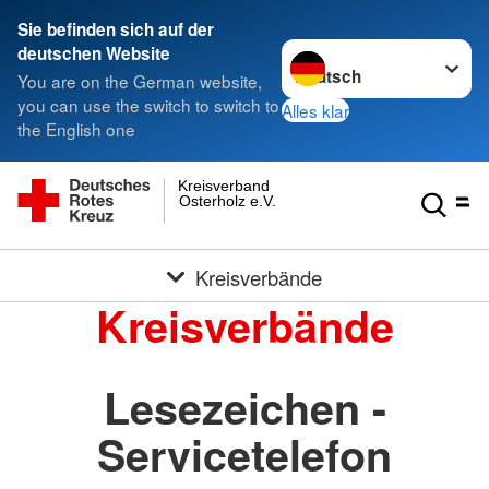
Sie befinden sich auf der
Sprache wechseln zu
deutschen Website
You are on the German website,
you can use the switch to switch to
Alles klar
the English one
Kreisverband
Osterholz e.V.
Kreisverbände
Kreisverbände
Lesezeichen -
Servicetelefon