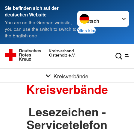
Sie befinden sich auf der
Sprache wechseln zu
deutschen Website
You are on the German website,
you can use the switch to switch to
Alles klar
the English one
Kreisverband
Osterholz e.V.
Kreisverbände
Kreisverbände
Lesezeichen -
Servicetelefon