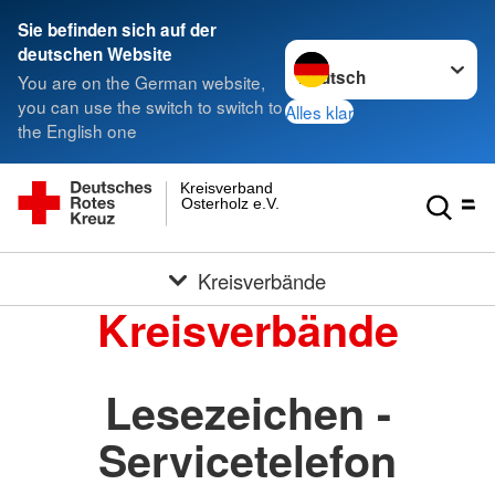
Sie befinden sich auf der
Sprache wechseln zu
deutschen Website
You are on the German website,
you can use the switch to switch to
Alles klar
the English one
Kreisverband
Osterholz e.V.
Kreisverbände
Kreisverbände
Lesezeichen -
Servicetelefon